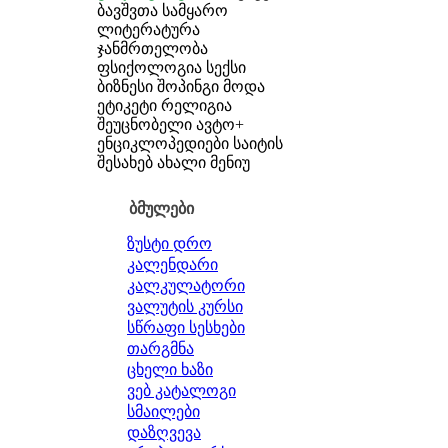
ბავშვთა სამყარო
ლიტერატურა
ჯანმრთელობა
ფსიქოლოგია
სექსი
ბიზნესი
შოპინგი
მოდა
ეტიკეტი
რელიგია
შეუცნობელი
ავტო+
ენციკლოპედიები
საიტის
შესახებ
ახალი მენიუ
ბმულები
ზუსტი დრო
კალენდარი
კალკულატორი
ვალუტის კურსი
სწრაფი სესხები
თარგმნა
ცხელი ხაზი
ვებ კატალოგი
სმაილები
დაზღვევა