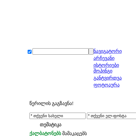
ნავიგატორი
არჩევანი
ისტორიები
შოპინგი
განტვირთვა
ფოტოაურა
წერილის გაგზავნა!
თემატიკა
ქალბატონებს
მამაკაცებს