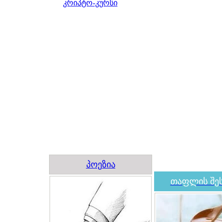
კრიპტო-კურსი
პოეზია
თაფლის შეს