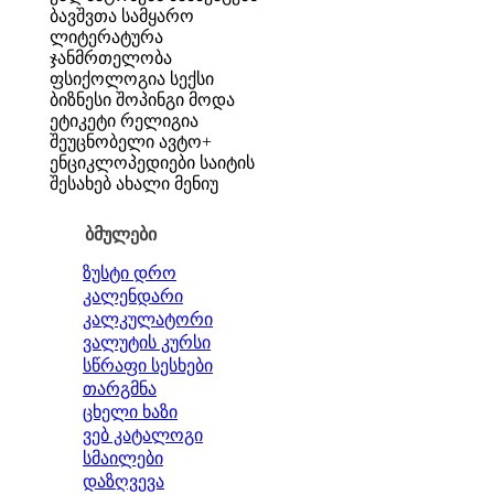
ბავშვთა სამყარო
ლიტერატურა
ჯანმრთელობა
ფსიქოლოგია
სექსი
ბიზნესი
შოპინგი
მოდა
ეტიკეტი
რელიგია
შეუცნობელი
ავტო+
ენციკლოპედიები
საიტის
შესახებ
ახალი მენიუ
ბმულები
ზუსტი დრო
კალენდარი
კალკულატორი
ვალუტის კურსი
სწრაფი სესხები
თარგმნა
ცხელი ხაზი
ვებ კატალოგი
სმაილები
დაზღვევა