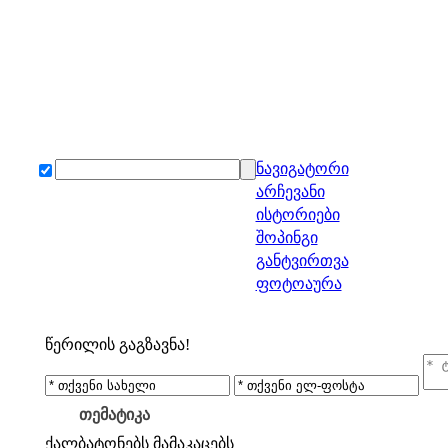
ნავიგატორი
არჩევანი
ისტორიები
შოპინგი
განტვირთვა
ფოტოაურა
წერილის გაგზავნა!
თემატიკა
ქალბატონებს
მამაკაცებს