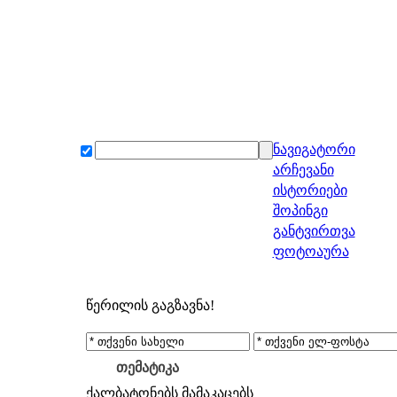
ნავიგატორი
არჩევანი
ისტორიები
შოპინგი
განტვირთვა
ფოტოაურა
წერილის გაგზავნა!
თემატიკა
ქალბატონებს
მამაკაცებს