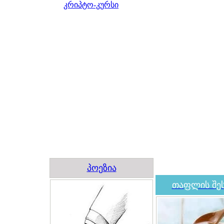
კრიპტო-კურსი
პოეზია
თაფლის შეს