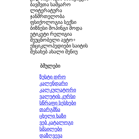
ბავშვთა სამყარო
ლიტერატურა
ჯანმრთელობა
ფსიქოლოგია
სექსი
ბიზნესი
შოპინგი
მოდა
ეტიკეტი
რელიგია
შეუცნობელი
ავტო+
ენციკლოპედიები
საიტის
შესახებ
ახალი მენიუ
ბმულები
ზუსტი დრო
კალენდარი
კალკულატორი
ვალუტის კურსი
სწრაფი სესხები
თარგმნა
ცხელი ხაზი
ვებ კატალოგი
სმაილები
დაზღვევა