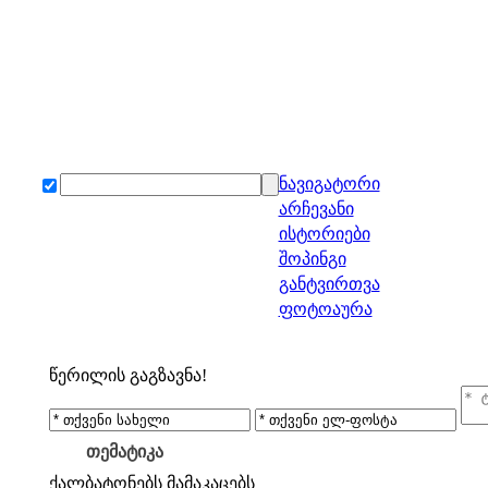
ნავიგატორი
არჩევანი
ისტორიები
შოპინგი
განტვირთვა
ფოტოაურა
წერილის გაგზავნა!
თემატიკა
ქალბატონებს
მამაკაცებს