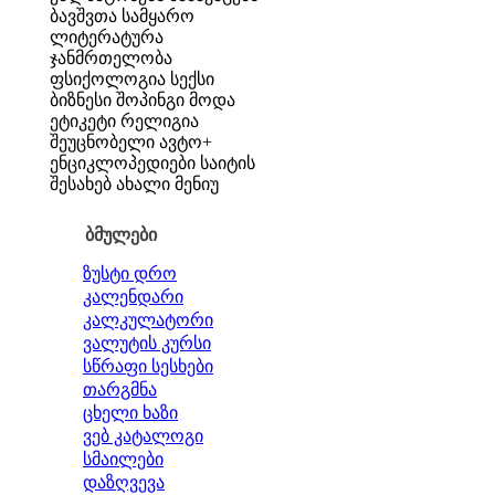
ბავშვთა სამყარო
ლიტერატურა
ჯანმრთელობა
ფსიქოლოგია
სექსი
ბიზნესი
შოპინგი
მოდა
ეტიკეტი
რელიგია
შეუცნობელი
ავტო+
ენციკლოპედიები
საიტის
შესახებ
ახალი მენიუ
ბმულები
ზუსტი დრო
კალენდარი
კალკულატორი
ვალუტის კურსი
სწრაფი სესხები
თარგმნა
ცხელი ხაზი
ვებ კატალოგი
სმაილები
დაზღვევა