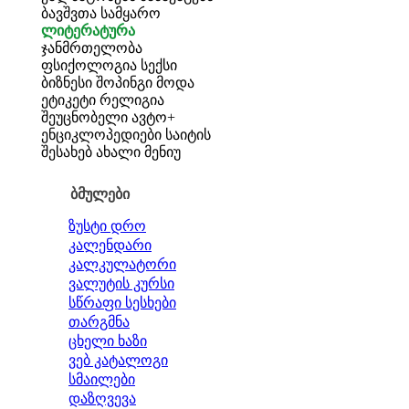
ბავშვთა სამყარო
ლიტერატურა
ჯანმრთელობა
ფსიქოლოგია
სექსი
ბიზნესი
შოპინგი
მოდა
ეტიკეტი
რელიგია
შეუცნობელი
ავტო+
ენციკლოპედიები
საიტის
შესახებ
ახალი მენიუ
ბმულები
ზუსტი დრო
კალენდარი
კალკულატორი
ვალუტის კურსი
სწრაფი სესხები
თარგმნა
ცხელი ხაზი
ვებ კატალოგი
სმაილები
დაზღვევა