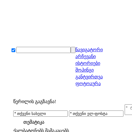
ნავიგატორი
არჩევანი
ისტორიები
შოპინგი
განტვირთვა
ფოტოაურა
წერილის გაგზავნა!
თემატიკა
ქალბატონებს
მამაკაცებს