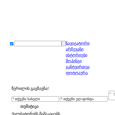
ნავიგატორი
არჩევანი
ისტორიები
შოპინგი
განტვირთვა
ფოტოაურა
წერილის გაგზავნა!
თემატიკა
ქალბატონებს
მამაკაცებს