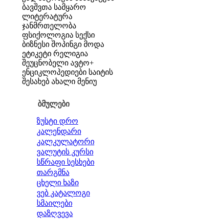
ბავშვთა სამყარო
ლიტერატურა
ჯანმრთელობა
ფსიქოლოგია
სექსი
ბიზნესი
შოპინგი
მოდა
ეტიკეტი
რელიგია
შეუცნობელი
ავტო+
ენციკლოპედიები
საიტის
შესახებ
ახალი მენიუ
ბმულები
ზუსტი დრო
კალენდარი
კალკულატორი
ვალუტის კურსი
სწრაფი სესხები
თარგმნა
ცხელი ხაზი
ვებ კატალოგი
სმაილები
დაზღვევა