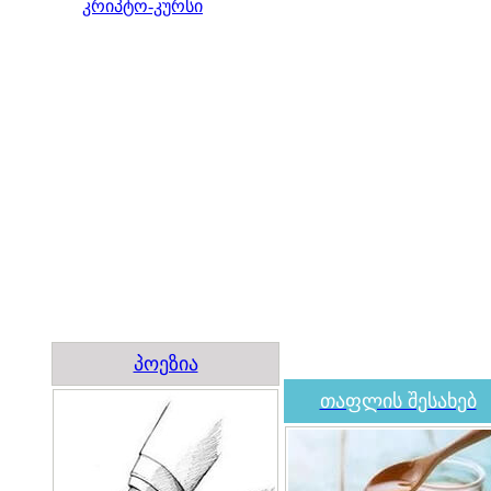
კრიპტო-კურსი
პოეზია
თაფლის შესახებ