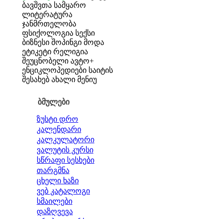
ბავშვთა სამყარო
ლიტერატურა
ჯანმრთელობა
ფსიქოლოგია
სექსი
ბიზნესი
შოპინგი
მოდა
ეტიკეტი
რელიგია
შეუცნობელი
ავტო+
ენციკლოპედიები
საიტის
შესახებ
ახალი მენიუ
ბმულები
ზუსტი დრო
კალენდარი
კალკულატორი
ვალუტის კურსი
სწრაფი სესხები
თარგმნა
ცხელი ხაზი
ვებ კატალოგი
სმაილები
დაზღვევა