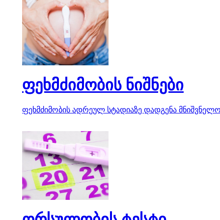
ფეხმძიმობის ნიშნები
ფეხმძიმობის ადრეულ სტადიაზე დადგენა მნიშვნელოვ
ორსულობის ტესტი