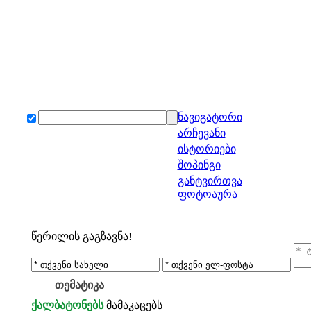
ნავიგატორი
არჩევანი
ისტორიები
შოპინგი
განტვირთვა
ფოტოაურა
წერილის გაგზავნა!
თემატიკა
ქალბატონებს
მამაკაცებს