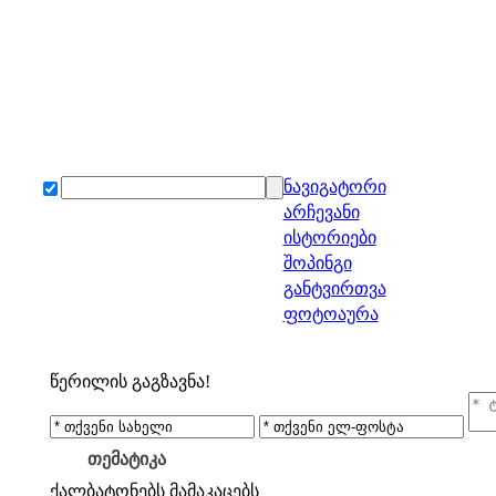
ნავიგატორი
არჩევანი
ისტორიები
შოპინგი
განტვირთვა
ფოტოაურა
წერილის გაგზავნა!
თემატიკა
ქალბატონებს
მამაკაცებს