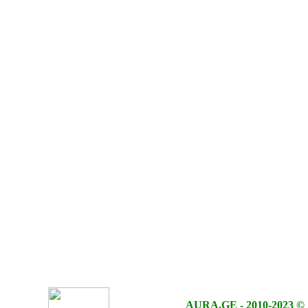
AURA.GE
-
2010-2023
©