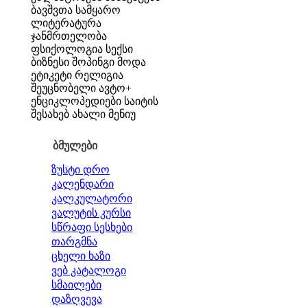
ბავშვთა სამყარო
ლიტერატურა
ჯანმრთელობა
ფსიქოლოგია
სექსი
ბიზნესი
შოპინგი
მოდა
ეტიკეტი
რელიგია
შეუცნობელი
ავტო+
ენციკლოპედიები
საიტის
შესახებ
ახალი მენიუ
ბმულები
ზუსტი დრო
კალენდარი
კალკულატორი
ვალუტის კურსი
სწრაფი სესხები
თარგმნა
ცხელი ხაზი
ვებ კატალოგი
სმაილები
დაზღვევა