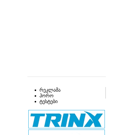
რეკლამა
ჰორო
ტესტები