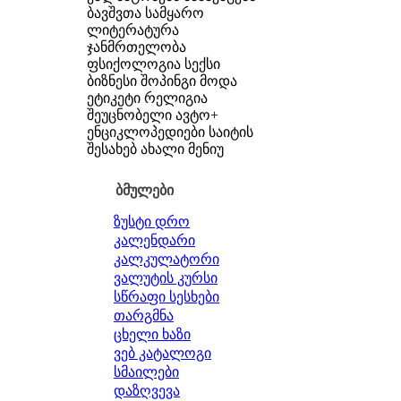
ბავშვთა სამყარო
ლიტერატურა
ჯანმრთელობა
ფსიქოლოგია
სექსი
ბიზნესი
შოპინგი
მოდა
ეტიკეტი
რელიგია
შეუცნობელი
ავტო+
ენციკლოპედიები
საიტის
შესახებ
ახალი მენიუ
ბმულები
ზუსტი დრო
კალენდარი
კალკულატორი
ვალუტის კურსი
სწრაფი სესხები
თარგმნა
ცხელი ხაზი
ვებ კატალოგი
სმაილები
დაზღვევა