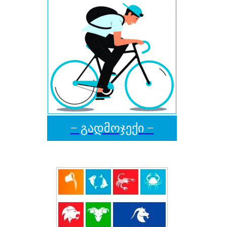
− გადმოჯექი −