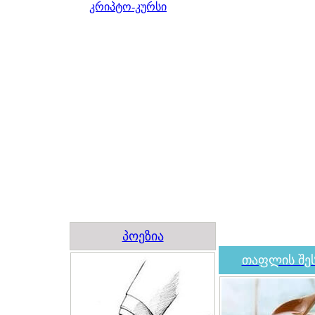
კრიპტო-კურსი
პოეზია
თაფლის შეს