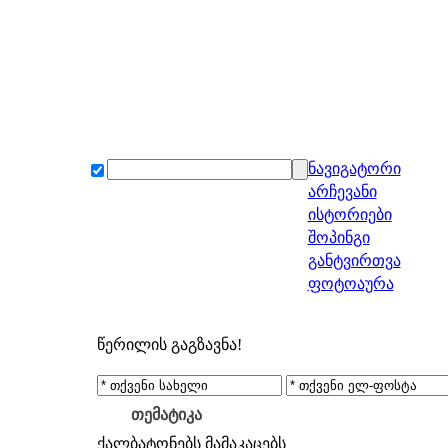
ნავიგატორი
არჩევანი
ისტორიები
შოპინგი
განტვირთვა
ფოტოაურა
წერილის გაგზავნა!
თემატიკა
ქალბატონებს
მამაკაცებს