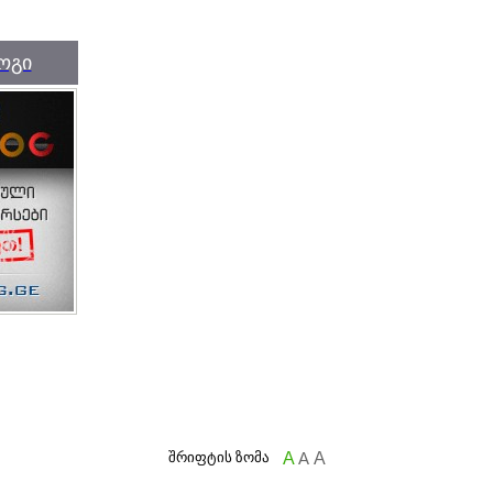
ოგი
შრიფტის ზომა
A
A
A