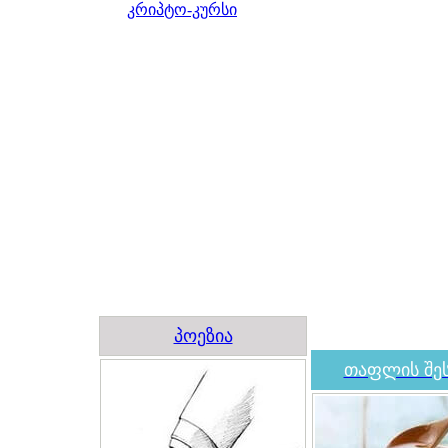
კრიპტო-კურსი
პოეზია
თაფლის შეს