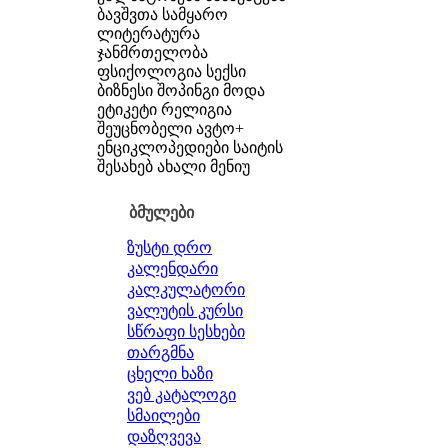
ბავშვთა სამყარო
ლიტერატურა
ჯანმრთელობა
ფსიქოლოგია
სექსი
ბიზნესი
შოპინგი
მოდა
ეტიკეტი
რელიგია
შეუცნობელი
ავტო+
ენციკლოპედიები
საიტის
შესახებ
ახალი მენიუ
ბმულები
ზუსტი დრო
კალენდარი
კალკულატორი
ვალუტის კურსი
სწრაფი სესხები
თარგმნა
ცხელი ხაზი
ვებ კატალოგი
სმაილები
დაზღვევა