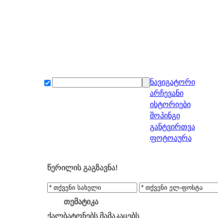
ნავიგატორი
არჩევანი
ისტორიები
შოპინგი
განტვირთვა
ფოტოაურა
წერილის გაგზავნა!
თემატიკა
ქალბატონებს
მამაკაცებს