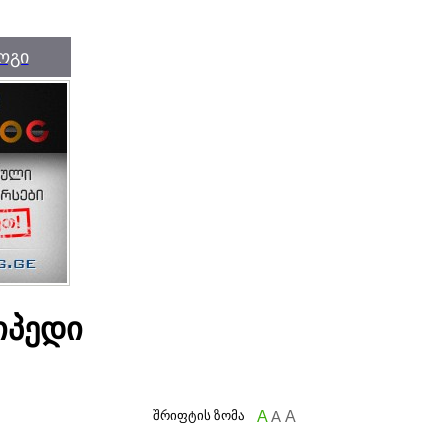
ოგი
იპედი
შრიფტის ზომა
A
A
A