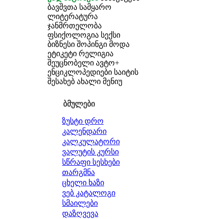
ბავშვთა სამყარო
ლიტერატურა
ჯანმრთელობა
ფსიქოლოგია
სექსი
ბიზნესი
შოპინგი
მოდა
ეტიკეტი
რელიგია
შეუცნობელი
ავტო+
ენციკლოპედიები
საიტის
შესახებ
ახალი მენიუ
ბმულები
ზუსტი დრო
კალენდარი
კალკულატორი
ვალუტის კურსი
სწრაფი სესხები
თარგმნა
ცხელი ხაზი
ვებ კატალოგი
სმაილები
დაზღვევა