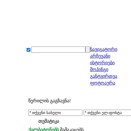
ნავიგატორი
არჩევანი
ისტორიები
შოპინგი
განტვირთვა
ფოტოაურა
წერილის გაგზავნა!
თემატიკა
ქალბატონებს
მამაკაცებს