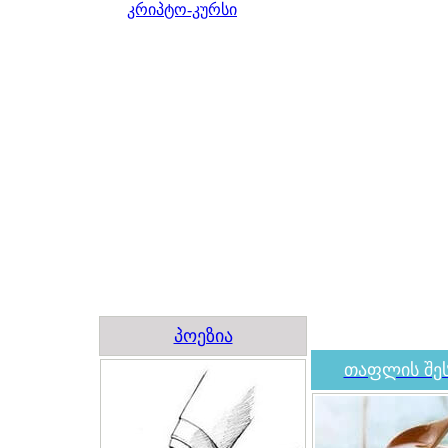
კრიპტო-კურსი
პოეზია
თაფლის შეს